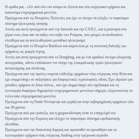
Η ομάδα μας - ελίτ από όλο τον κόσμο σε έξυπνα και νέα ενεργειακά οχήματα και
καινοτόμα επιχειρηματικά μοντέλα.
Προέρχεται από τις Ηνωμένες Πολιτείες και έχει το όνειρο να ελέγξει το παγκόσμιο
σύστημα ηλεκτρικής κίνησης.
Αυτός και αυτή προέρχονται από την Ιαπωνία και την CATLL, και η μπαταρία στα
χέρια τους είναι σαν να παίζει τον κύβο του Ρούμπικ, που μπορεί να συνδυαστεί
ελεύθερα και να απελευθερώσει μοναδικό ηλεκτρισμό.
Προέρχεται από το Ηνωμένο Βασίλειο και ασχολείται με τη συνολική διάταξη του
οχήματος ως μορφή τέχνης.
Αυτός και αυτή προέρχονται από το Dongfeng, και με ένα ομαδικό πνεύμα ειλικρινής
συνεργασίας, πάντα επιδιώκουν τον στόχο της ενσωμάτωσης τριών ηλεκτρικών
αντιστοίχισης και σύνδεσης.
Προέρχεται από την πρώτη εταιρεία επίδειξης οχημάτων νέας ενέργειας στην Κίνα και
έχει συμμετάσχει σε συζητήσεις για διαφορετικές τεχνολογικές οδούς.Έχει ιδρώσει για
χιλιάδες οχήματα σε δέκα πόλεις., και έχει συμμετάσχει στο σχεδιασμό και τη
λειτουργία διαφόρων δημοφιλών επιχειρηματικών μοντέλων σήμερα, εξερευνώντας τα
τελευταία επιχειρηματικά μοντέλα.
Προέρχεται από τη Νισάν Ντονφενγκ και εργάζεται στην εκβιομηχάνιση οχημάτων εδώ
και 30 χρόνια.
Προέρχεται από μια τράπεζα, και η χρηματοδότηση είναι το επάγγελμά του.
Προέρχεται από την Ευρώπη και ελέγχει το παγκόσμιο σύστημα εφοδιαστικής
αλυσίδας.
Προέρχεται από την Ανατολική Αφρική και προσπαθεί να προωθήσει και να
λειτουργήσει οχήματα νέας ενέργειας Junfeng στην τρέχουσα περίοδο.