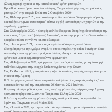
(Zhangjiagang) σχετικά με την κατακλυσμιακή χρήση μπαταριών.;
Προώθηση καινοτόμων μοντέλων πώλησης "διαχωρισμού φόρτισης και μίσθωσης
μπαταριών" στην επαρχία Enshi στις 2 Οκτωβρίου 2020·
Στις 18 Δεκεμβρίου 2020, το καινοτόμο μοντέλο πωλήσεων "διαχωρισμός φόρτισης
και πωλήσεις γυμνών αυτοκινήτων" πέτυχε υψηλή ικανοποίηση των χρηστών με την
παράδοση οχημάτων.
Στις 22 Δεκεμβρίου 2020, η πλατφόρμα Νέας Ενέργειας Dongfeng εξουσιοδότησε την
εταιρεία ως "στρατηγικό (σπόρους) διανομέα", με το επιχειρηματικό πεδίο να καλύπτει
ορισμένες πόλεις στην Κίνα και στο εξωτερικό.
Στις 8 Ιανουαρίου 2021, η εταιρεία ξεκίνησε ένα σύστημα εξ αποστάσεως
εξυπηρέτησης για την εγχώρια αγορά, το οποίο επιτρέπει την online διαχείριση όλων
των πωληθέντων οχημάτων, την εξ αποστάσεως εξυπηρέτηση και τον έλεγχο
χρήσης,και μερικά οχήματα μπορούν να εμφανιστούν.
Στις 20 Φεβρουαρίου 2021, η συμφωνία στρατηγικής συνεργασίας για τη λειτουργία
ταξί νέας ενέργειας στην επαρχία Enshi υπογράφηκε στην Ουχάν.
Στις 15 Μαρτίου 2021, η εταιρεία υπέγραψε συμφωνία εξαγωγικής συνεργασίας με μια
εταιρεία στην Αφρική.
Η "Πλατφόρμα εξ αποστάσεως υπηρεσιών πωλήσεων σε εξωτερικές πωλήσεις" που
κατασκευάστηκε από την εταιρεία στις 26 Μαρτίου 2021 ξεκίνησε.
Η πρώτη τελετή παράδοσης για την εξαγωγή οχημάτων νέας ενέργειας στην Αφρική
πραγματοποιήθηκε στο λιμάνι του Tianjin στις 13 Απριλίου 2021·
Η δεύτερη παρτίδα των οχημάτων εξαγωγής μεγάλης κλίμακας θα παραδοθεί στο
λιμάνι του Τσινγκντάο στις 9 Μαΐου 2021·
Στις 23 Ιουλίου 2021, η εταιρεία απέκτησε την ειδικότητα για αυτόματο διακανονισμό
συναλλάγματος για επιχειρήσεις "γενικού εμπορίου".