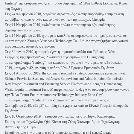
Junfeng" της εταιρείας άνοιξε επί τόπου στην πρώτη Διεθνή Έκθεση Εισαγωγής Κίνας
στη Σαγκάη.
Στις 24 Δεκεμβρίου 2018, ο πρώτος στρατηγικός πελάτης παραδόθηκε στην τελετή
μεταβίβασης πολιτιστικών και τοπικών σκηνών της επαρχίας Chengdu.
Στις 11 Νοεμβρίου 2019, εκδόθηκε το πρώτο πιστοποιητικό εξουσιοδότησης
στρατηγικών πρακτόρων.
Στις 14 Νοεμβρίου 2019, η εταιρεία κατέληξε σε συμφωνία στρατηγικής συνεργασίας
με την εταιρεία Zhongqi Yunshang Technology Co., Ltd. για να αναζητήσει από κοινού
νέες ευκαιρίες ανάπτυξης ενέργειας·
Στις 8 Ιουνίου 2019, η εταιρεία έγινε η κορυφαία μονάδα του Τμήματος Νέας
Ενέργειας της Ομοσπονδίας Ιδιωτικών Επιχειρήσεων του Guangdong.
Το εμπορικό σήμα "Junfeng" που καταχωρίστηκε από την εταιρεία στις 13 Ιουλίου
2019, κατηγορία 42, εγκρίθηκε από το Εθνικό Γραφείο Εμπορικών Σημάτων.
Στις 31 Αυγούστου 2019, the company reached a strategic cooperation agreement with
Sichuan Provincial State owned Assets Supervision and Administration Commission
Key Project Investment and Financing Service Platform and Chengdu Chuanshang
Wealth Equity Investment Fund Management Co., Ltd. για να οικοδομήσουν από κοινού
την "Κίνα Tianfu Future Automotive Technology Industry Expo City".
Το εμπορικό σήμα "Junfeng" που καταχωρίστηκε από την εταιρεία στις 26
Σεπτεμβρίου 2019, τάξη 37 και τάξη 39, εγκρίθηκε από το Εθνικό Γραφείο Εμπορικών
Σημάτων.
Στις 10 Οκτωβρίου 2019, η εταιρεία εγκαταστάθηκε στο Πάρκο Καινοτομίας
Επιστήμης και Τεχνολογίας Qidi Xiexin στη Ζώνη Οικονομικής και Τεχνολογικής
Ανάπτυξης της Ουχάν.
Εγκρίθηκε από την εταιρεία ή το Υπουργείο Εμπορίου ή τη Γενική Διοίκηση