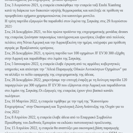
Στις 3 Αυγούστου 2021, η εταιρεία επισκέφθηκε την εταιρεία ταξί Enshi Xianfeng
κατά τη διάρκεια των διακοπών υψηλής θερμοκρασίας και κατέληξε σε πρόθεση να
προμηθεύσει οχήματα χρησιμοποιώντας ένα καινοτόμο μοντέλο.
Η τρίτη παρτίδα εξαγωγών θα παραδοθεί στον λιμένα της Σαγκάης στις 29 Αυγούστου
2021·
Στις 24 Δεκεμβρίου 2021, τα δύο πρώτα προϊόντα της επιχειρηματικής μονάδας drones
της εταιρείας ξεκίνησαν παγκοσμίως ταυτόχρονα,και ερωτήσεις έλαβαν από πολλούς
πελάτες στη Νότια Αμερική και την ΑφρικήΕκείνη την ημέρα, υπέγραψε μια πρόθεση
αγοράς με Βραζιλιανούς εμπόρους.
Στις 26 Δεκεμβρίου 2021, η πρώτη παρτίδα των 100 οχημάτων JF EV30 300 εξήχθη
στην Αφρική και παραδόθηκε στο λιμάνι της Σαγκάης.
Στις 5 Ιανουαρίου 2022, η εταιρεία έλαβε έγκριση από τις αρμόδιες κυβερνητικές
υπηρεσίες και απέκτησε την "Αδειά Παραγωγής Οδικών Αυτοκίνητων Οχημάτων" για
να αλλάξει το πεδίο εφαρμογής της επιχειρηματικής της άδειας.
Στις 28 Δεκεμβρίου 2022, χαιρετήσαμε την επιτυχή έναρξη με τη δεύτερη παρτίδα 120
παραγγελιών για 300 οχήματα JF EV30 που εξάγονται στην Αφρική και παραδίδονται
στο λιμάνι της Σαγκάης.Οι εξαγωγές της εταιρείας έχουν γίνει βασικό κανάλι
πωλήσεων.
Στις 10 Μαρτίου 2022, η εταιρεία τιμήθηκε με την τιμή της "Καινοτόμου
Επιχειρήσεως" στην Οικονομική και Τεχνολογική Ζώνη Ανάπτυξης της Ουχάν για το
έτος 2022·
Στις 8 Απριλίου 2022, η εταιρεία έλαβε άδεια από το Επαρχιακό Συμβούλιο
Προώθησης του Διεθνούς Εμπορίου να εκδώσει πιστοποιητικό προέλευσης.
Στις 15 Απριλίου 2022, η εταιρεία θα αναπτύξει μια οικονομική βάση παραγωγής