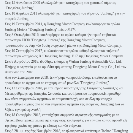
We bellen je snel terug!
Στις 15 Αυγούστου 2009 ολοκληρώθηκε η καταχώριση του γραφικού σήματος
"Dongfeng Junfeng".
Στις 18 Απριλίου 2011 ολοκληρώθηκε η καταχώριση του σήματος "Junfeng" για την
εταιρεία Junfeng.
Στις 19 Σεπτεμβρίου 2011, η Dongfeng Motor Company κυκλοφόρησε το πρώτο
Junfeng Motors "Dongfeng Junfeng" micro MPV.
Στις 8 Οκτωβρίου 2016, κυκλοφόρησε το πρώτο καθαρά ηλεκτρικό επιβατικό
αυτοκίνητο ER30 "Dongfeng Junfeng" της Dongfeng Motor Company,
πρωτοπορώντας στην νέα διπλή ενεργειακή μάρκα της Dongfeng Motor Company.
Στις 19 Σεπτεμβρίου 2017, κυκλοφόρησε το πρώτο καθαρά ηλεκτρικό επιβατικό
αυτοκίνητο κατηγορίας Β "Dongfeng Junfeng" E17 της Dongfeng Motor Company.
Στις 8 Αυγούστου 2018, ιδρύθηκε επίσημα η Wuhan Junfeng Automobile Co., Ltd.
Πλήρης συνεργασία με τα αρμόδια τμήματα της Dongfeng Motor Group Co., Ltd. τον
Αύγουστο του 2018
Από τον Σεπτέμβριο του 2018, ξεκινήσαμε να προσελκύουμε επενδύσεις και να
προωθούμε το όχημα και το επιχειρηματικό μοντέλο "Dongfeng Junfeng"
Στις 12 Σεπτεμβρίου 2018, με την ισχυρή υποστήριξη της Επιτροπής Ανάπτυξης και
Μεταρρύθμισης της Επαρχίας Σιτσουάν και του Γραφείου Τουρισμού,Η προώθηση
των νέων ενεργειακών οχημάτων σε τουριστικά οχήματα σε όλη την επαρχία
προωθήθηκε κυρίως από τα νέα ενεργειακά οχήματα της εταιρείας Dongfeng.Και να
υποβολή
λάβεις την πρώτη εντολή;
Στις 18 Οκτωβρίου 2018, επιτεύχθηκε συμφωνία στρατηγικής συνεργασίας με τα
σχετικά βιομηχανικά ταμεία της επαρχιακής κυβέρνησης για την από κοινού προώθηση
της βιομηχανίας οχημάτων με έξυπνη και νέα ενέργεια.
Στις 8:28 μ.μ. της 6ης Νοεμβρίου 2018, το ηλεκτρονικό κατάστημα Taobao "Dongfeng