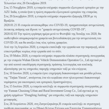
Τελωνείων στις 26 Οκτωβρίου 2019.
Στις 15 Νοεμβρίου 2019, η εταιρεία υπέγραψε συμφωνία εξωτερικού εμπορίου με την
AZU India, η οποία ήταν η πρώτη συμφωνία εξωτερικού εμπορίου της εταιρείας.
Στις 20 Δεκεμβρίου 2019, η εταιρεία υπέγραψε συμφωνία εξαγωγής ER30 με τη
Βραζιλία.
2020.01.21 Η εταιρεία ανταποκρίθηκε στο COVID-19, πραγματοποίησε αντιμετώπιση
έκτακτης ανάγκης και ίδρυσε το "γραφείο αντιμετώπισης COVID-19";
2020.02.03 Την πρώτη εργάσιμη ημέρα μετά το Φεστιβάλ της Άνοιξης του 2020, θα
υιοθετηθούν απομακρυσμένα γραφεία και βιντεοδιάσκεψη για την αντιμετώπιση του
COVID-19, και θα ανοίξει ένας νέος τρόπος γραφείου.
Από την 1η Απριλίου 2020, η εταιρεία επανέλαβε την εργασία και την παραγωγή, αλλά
επικεντρώθηκε κυρίως στην εργασία από το σπίτι.
Στις 19 Μαΐου 2020, η εταιρεία υπέγραψε συμφωνία-πλαίσιο στρατηγικής συνεργασίας
με την εταιρεία Wuhan Electric Vehicle Demonstration Operation Co., Ltd.σχετικά με
την από κοινού οικοδόμηση στρατηγικής πράσινης λειτουργίας και κυκλικής
αξιοποίησης για τις υπηρεσίες παροχής υπηρεσιών ταξί με νέα ενέργεια;
Στις 10 Ιουνίου 2020, η εταιρεία έγινε επιχείρηση διακανονισμού και μονάδα μέλους
της "Tiejian Yinxin", ανοίγοντας ένα νέο κεφάλαιο στον ηλεκτρονικό διακανονισμό
νομίσματος για οικονομικές και εμπορικές δραστηριότητες.
Στις 15 Ιουλίου 2020, η εταιρεία κατέληξε σε συμφωνία στρατηγικής συνεργασίας με
την Yunnan Chuxiong Urban and Rural Investment Group Co., Ltd.σχετικά με τη
χρήση οχημάτων "Dongfeng Junfeng" για υπηρεσίες ταξί και παροχής υπηρεσιών
μεταφοράς;
Στις 28 Αυγούστου 2020, στη Ζανγκτζαγκάνγκ,Η εταιρεία κατέληξε σε στρατηγική
πρόθεση συνεργασίας με το Εθνικό Κέντρο Ελέγχου και Εποπτείας Επαναπροϊόντων