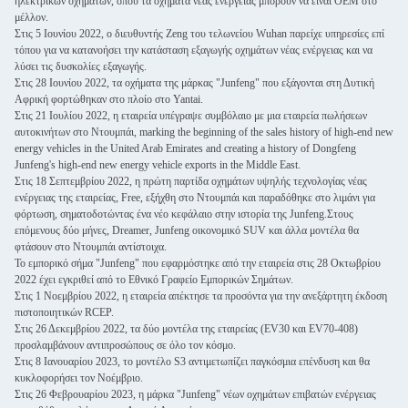
ηλεκτρικών οχημάτων, όπου τα οχήματα νέας ενέργειας μπορούν να είναι OEM στο
μέλλον.
Στις 5 Ιουνίου 2022, ο διευθυντής Zeng του τελωνείου Wuhan παρείχε υπηρεσίες επί
τόπου για να κατανοήσει την κατάσταση εξαγωγής οχημάτων νέας ενέργειας και να
λύσει τις δυσκολίες εξαγωγής.
Στις 28 Ιουνίου 2022, τα οχήματα της μάρκας "Junfeng" που εξάγονται στη Δυτική
Αφρική φορτώθηκαν στο πλοίο στο Yantai.
Στις 21 Ιουλίου 2022, η εταιρεία υπέγραψε συμβόλαιο με μια εταιρεία πωλήσεων
αυτοκινήτων στο Ντουμπάι, marking the beginning of the sales history of high-end new
energy vehicles in the United Arab Emirates and creating a history of Dongfeng
Junfeng's high-end new energy vehicle exports in the Middle East.
Στις 18 Σεπτεμβρίου 2022, η πρώτη παρτίδα οχημάτων υψηλής τεχνολογίας νέας
ενέργειας της εταιρείας, Free, εξήχθη στο Ντουμπάι και παραδόθηκε στο λιμάνι για
φόρτωση, σηματοδοτώντας ένα νέο κεφάλαιο στην ιστορία της Junfeng.Στους
επόμενους δύο μήνες, Dreamer, Junfeng οικονομικό SUV και άλλα μοντέλα θα
φτάσουν στο Ντουμπάι αντίστοιχα.
Το εμπορικό σήμα "Junfeng" που εφαρμόστηκε από την εταιρεία στις 28 Οκτωβρίου
2022 έχει εγκριθεί από το Εθνικό Γραφείο Εμπορικών Σημάτων.
Στις 1 Νοεμβρίου 2022, η εταιρεία απέκτησε τα προσόντα για την ανεξάρτητη έκδοση
πιστοποιητικών RCEP.
Στις 26 Δεκεμβρίου 2022, τα δύο μοντέλα της εταιρείας (EV30 και EV70-408)
προσλαμβάνουν αντιπροσώπους σε όλο τον κόσμο.
Στις 8 Ιανουαρίου 2023, το μοντέλο S3 αντιμετωπίζει παγκόσμια επένδυση και θα
κυκλοφορήσει τον Νοέμβριο.
Στις 26 Φεβρουαρίου 2023, η μάρκα "Junfeng" νέων οχημάτων επιβατών ενέργειας