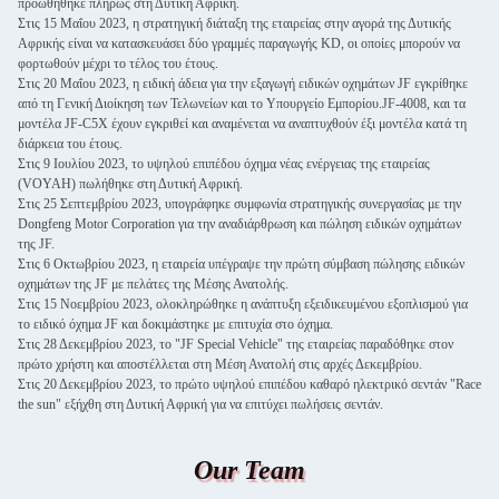
προωθήθηκε πλήρως στη Δυτική Αφρική.
Στις 15 Μαΐου 2023, η στρατηγική διάταξη της εταιρείας στην αγορά της Δυτικής
Αφρικής είναι να κατασκευάσει δύο γραμμές παραγωγής KD, οι οποίες μπορούν να
φορτωθούν μέχρι το τέλος του έτους.
Στις 20 Μαΐου 2023, η ειδική άδεια για την εξαγωγή ειδικών οχημάτων JF εγκρίθηκε
από τη Γενική Διοίκηση των Τελωνείων και το Υπουργείο Εμπορίου.JF-4008, και τα
μοντέλα JF-C5X έχουν εγκριθεί και αναμένεται να αναπτυχθούν έξι μοντέλα κατά τη
διάρκεια του έτους.
Στις 9 Ιουλίου 2023, το υψηλού επιπέδου όχημα νέας ενέργειας της εταιρείας
(VOYAH) πωλήθηκε στη Δυτική Αφρική.
Στις 25 Σεπτεμβρίου 2023, υπογράφηκε συμφωνία στρατηγικής συνεργασίας με την
Dongfeng Motor Corporation για την αναδιάρθρωση και πώληση ειδικών οχημάτων
της JF.
Στις 6 Οκτωβρίου 2023, η εταιρεία υπέγραψε την πρώτη σύμβαση πώλησης ειδικών
οχημάτων της JF με πελάτες της Μέσης Ανατολής.
Στις 15 Νοεμβρίου 2023, ολοκληρώθηκε η ανάπτυξη εξειδικευμένου εξοπλισμού για
το ειδικό όχημα JF και δοκιμάστηκε με επιτυχία στο όχημα.
Στις 28 Δεκεμβρίου 2023, το "JF Special Vehicle" της εταιρείας παραδόθηκε στον
πρώτο χρήστη και αποστέλλεται στη Μέση Ανατολή στις αρχές Δεκεμβρίου.
Στις 20 Δεκεμβρίου 2023, το πρώτο υψηλού επιπέδου καθαρό ηλεκτρικό σεντάν "Race
the sun" εξήχθη στη Δυτική Αφρική για να επιτύχει πωλήσεις σεντάν.
Our Team