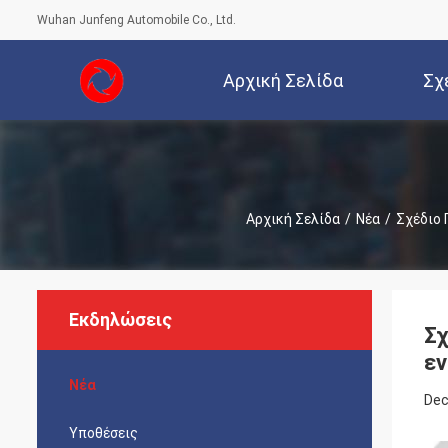
Wuhan Junfeng Automobile Co., Ltd.
Αρχική Σελίδα
Σχ
Αρχική Σελίδα
/
Νέα
/
Σχέδιο 
Εκδηλώσεις
Σχ
εν
Νέα
Dec
Υποθέσεις