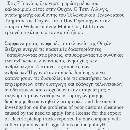
Στις 7 Ιουνίου, ξεκίνησε η πρώτη μέρα του
καλοκαιριού φέτος στην Ουχάν. Ο Τσεν Λίλινγκ,
αναπληρωτής διευθυντής του Τελωνειακού Τελωνειακού
Τμήματος της Ουχάν, και ο Παν Γιφέι πήγαν στην
εταιρεία Wuhan Junfeng Motor Co., Ltd.Για να
ερευνήσω κάτω από τον καυτό ήλιο..
Σύμφωνα με τις αναφορές, το τελωνείο της Ουχάν
διεξάγει ενεργά τις πρακτικές δραστηριότητες
"κατεβαίνοντας στις βάσεις, επιθεωρώντας τις συνθήκες
των ανθρώπων, λύνοντας τις ανησυχίες των
ανθρώπων,και ζεσταίνει τις καρδιές των
ανθρώπων"Πήγαν στην εταιρεία Junfeng για να
κατανοήσουν τις δυσκολίες και τις απαιτήσεις των
επιχειρήσεων στην εισαγωγή και εξαγωγή τελωνειακών
αποδεικτικών, και στοχεύουν στην εταιρεία μας.Η
ταξινόμηση των εξαγόμενων φορτηγών μικρής
διαδρομής θα απαντηθεί λεπτομερώς, and the on-site
investigation on the problems of poor customs clearance
caused by the need to apply for a license for the export
of electric pickup trucks reported by our company will
collect opinions and suggestions on the policyΗ