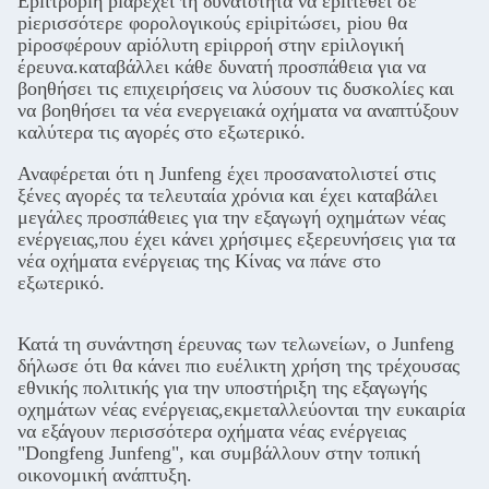
Εpiιτροpiή piαρέχει τη δυνατότητα να εpiιτεθεί σε
piερισσότερε φορολογικούς εpiιpiτώσει, piου θα
piροσφέρουν αpiόλυτη εpiιρροή στην εpiιλογική
έρευνα.καταβάλλει κάθε δυνατή προσπάθεια για να
βοηθήσει τις επιχειρήσεις να λύσουν τις δυσκολίες και
να βοηθήσει τα νέα ενεργειακά οχήματα να αναπτύξουν
καλύτερα τις αγορές στο εξωτερικό.
Αναφέρεται ότι η Junfeng έχει προσανατολιστεί στις
ξένες αγορές τα τελευταία χρόνια και έχει καταβάλει
μεγάλες προσπάθειες για την εξαγωγή οχημάτων νέας
ενέργειας,που έχει κάνει χρήσιμες εξερευνήσεις για τα
νέα οχήματα ενέργειας της Κίνας να πάνε στο
εξωτερικό.
Κατά τη συνάντηση έρευνας των τελωνείων, ο Junfeng
δήλωσε ότι θα κάνει πιο ευέλικτη χρήση της τρέχουσας
εθνικής πολιτικής για την υποστήριξη της εξαγωγής
οχημάτων νέας ενέργειας,εκμεταλλεύονται την ευκαιρία
να εξάγουν περισσότερα οχήματα νέας ενέργειας
"Dongfeng Junfeng", και συμβάλλουν στην τοπική
οικονομική ανάπτυξη.