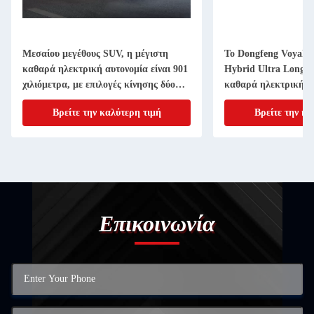
Μεσαίου μεγέθους SUV, η μέγιστη
Το Dongfeng Voyah 
καθαρά ηλεκτρική αυτονομία είναι 901
Hybrid Ultra Long R
χιλιόμετρα, με επιλογές κίνησης δύο
καθαρά ηλεκτρική α
τροχών και τετρακίνησης
ολοκληρωμένη αυτο
Βρείτε την καλύτερη τιμή
Βρείτε την κα
Επικοινωνία