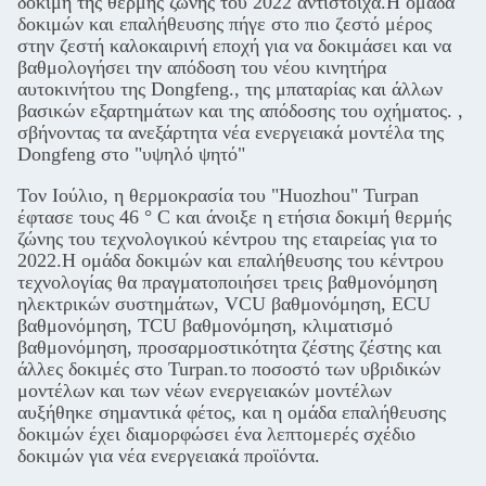
δοκιμή της θερμής ζώνης του 2022 αντίστοιχα.Η ομάδα
δοκιμών και επαλήθευσης πήγε στο πιο ζεστό μέρος
στην ζεστή καλοκαιρινή εποχή για να δοκιμάσει και να
βαθμολογήσει την απόδοση του νέου κινητήρα
αυτοκινήτου της Dongfeng., της μπαταρίας και άλλων
βασικών εξαρτημάτων και της απόδοσης του οχήματος. ,
σβήνοντας τα ανεξάρτητα νέα ενεργειακά μοντέλα της
Dongfeng στο "υψηλό ψητό"
Τον Ιούλιο, η θερμοκρασία του "Huozhou" Turpan
έφτασε τους 46 ° C και άνοιξε η ετήσια δοκιμή θερμής
ζώνης του τεχνολογικού κέντρου της εταιρείας για το
2022.Η ομάδα δοκιμών και επαλήθευσης του κέντρου
τεχνολογίας θα πραγματοποιήσει τρεις βαθμονόμηση
ηλεκτρικών συστημάτων, VCU βαθμονόμηση, ECU
βαθμονόμηση, TCU βαθμονόμηση, κλιματισμό
βαθμονόμηση, προσαρμοστικότητα ζέστης ζέστης και
άλλες δοκιμές στο Turpan.το ποσοστό των υβριδικών
μοντέλων και των νέων ενεργειακών μοντέλων
αυξήθηκε σημαντικά φέτος, και η ομάδα επαλήθευσης
δοκιμών έχει διαμορφώσει ένα λεπτομερές σχέδιο
δοκιμών για νέα ενεργειακά προϊόντα.