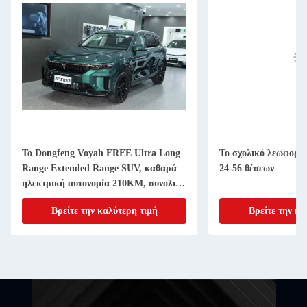
Το Dongfeng Voyah FREE Ultra Long
Το σχολικό λεωφορε
Range Extended Range SUV, καθαρά
24-56 θέσεων
ηλεκτρική αυτονομία 210KM, συνολική
αυτονομία 1210KM
Βρείτε την καλύτερη τιμή
Βρείτε την κα