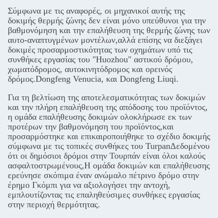
Σύμφωνα με τις αναφορές, οι μηχανικοί αυτής της
δοκιμής θερμής ζώνης δεν είναι μόνο υπεύθυνοι για την
βαθμονόμηση και την επαλήθευση της θερμής ζώνης των
αυτο-αναπτυγμένων μοντέλων,αλλά επίσης να διεξάγει
δοκιμές προσαρμοστικότητας των οχημάτων υπό τις
συνθήκες εργασίας του "Huozhou" αστικού δρόμου,
χωματόδρομος, αυτοκινητόδρομος και ορεινός
δρόμος.Dongfeng Venucia, και Dongfeng Liuqi.
Για τη βελτίωση της αποτελεσματικότητας των δοκιμών
και την πλήρη επαλήθευση της απόδοσης του προϊόντος,
η ομάδα επαλήθευσης δοκιμών ολοκλήρωσε εκ των
προτέρων την βαθμονόμηση του προϊόντος,και
προσαρμόστηκε και επικαιροποιήθηκε το σχέδιο δοκιμής
σύμφωνα με τις τοπικές συνθήκες του TurpanΔεδομένου
ότι οι δημόσιοι δρόμοι στην Τουρπάν είναι όλοι καλούς
ασφαλτοστρωμένους,Η ομάδα δοκιμών και επαλήθευσης
ερεύνησε σκόπιμα έναν ανώμαλο πέτρινο δρόμο στην
έρημο Γκόμπι για να αξιολογήσει την αντοχή,
εμπλουτίζοντας τις επαληθεύσιμες συνθήκες εργασίας
στην περιοχή θερμότητας.