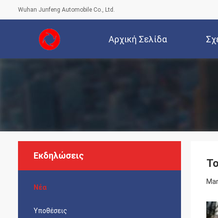
Wuhan Junfeng Automobile Co., Ltd.
Αρχική Σελίδα
Σχ
Εκδηλώσεις
Το
Mar
Νέα
Υποθέσεις