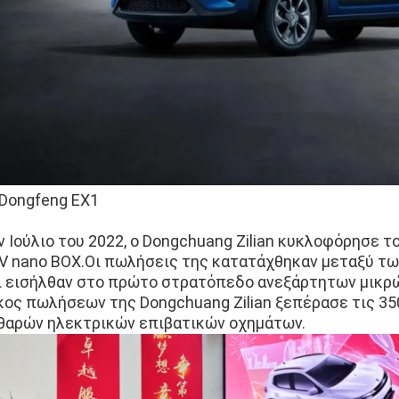
Dongfeng EX1
ν Ιούλιο του 2022, ο Dongchuang Zilian κυκλοφόρησε 
V nano BOX.Οι πωλήσεις της κατατάχθηκαν μεταξύ τ
ι εισήλθαν στο πρώτο στρατόπεδο ανεξάρτητων μικρώ
κος πωλήσεων της Dongchuang Zilian ξεπέρασε τις 350
θαρών ηλεκτρικών επιβατικών οχημάτων.