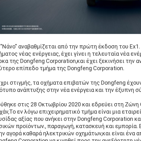
 "Νάνο" αναβαθμίζεται από την πρώτη έκδοση του Ex1
ήματος νέας ενέργειας, έχει γίνει η τελευταία νέα ε
ρκα της Dongfeng Corporation,και έχει ξεκινήσει την 
ύτερο επίπεδο τμήμα της Dongfeng Corporation.
χρι στιγμής, τα οχήματα επιβατών της Dongfeng έχουν
ότυπο ανάπτυξης στην νέα ενέργεια και την έξυπνη σ
ρύθηκε στις 28 Οκτωβρίου 2020 και εδρεύει στη Ζώνη
χάν,Το εν λόγω επιχειρηματικό τμήμα είναι μια εταιρ
υσίδας αξίας που ανήκει στην Dongfeng Corporation 
σικών προϊόντων., παραγωγή, κατασκευή και εμπορία. 
ην αγορά καθαρά ηλεκτρικών οχημάτων,και είναι ένα 
ngfeng Corporation να κινηθεί προς την ανεξάρτητη νέ