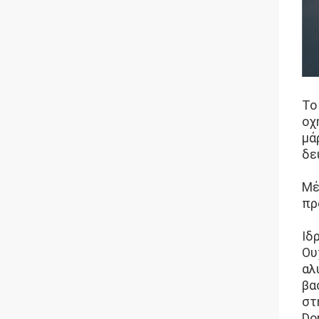
Το
οχ
μά
δε
Μέ
πρ
Ιδ
Ου
αλ
βα
στ
Do