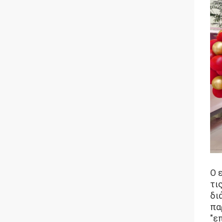
Ο 
τι
δι
πα
"ε