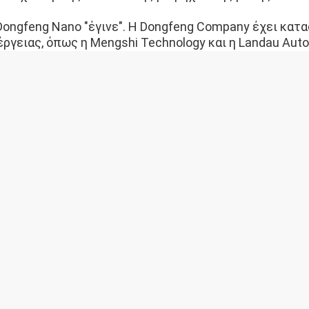
Dongfeng Nano "έγινε". Η Dongfeng Company έχει κατ
έργειας, όπως η Mengshi Technology και η Landau Auto
ι του έξυπνου Διαδικτύου γίνεται όλο και πιο γρήγορο.
 2023, η Dongfeng Nano θα συνεχίσει να επικεντρώνε
ιβατικών αυτοκινήτων και θα λανσάρει δύο νέα καθαρά
όνγκφενγκ Νάνο θα λανσάρει ένα νέο προϊόν κάθε χρόν
ναι αξιοσημείωτο ότι η έδρα και οι βάσεις παραγωγής 
ndau Automobile,Τα Dongfeng Fengshen και Dongfeng 
άπτυξης της ΟυχάνΗ China Auto Valley έχει γίνει ένας
 εφαρμόσει την δράση του "τεχνολογικού άλματος", να
ην τεχνολογία και να οικοδομήσει την "εξαιρετική Don