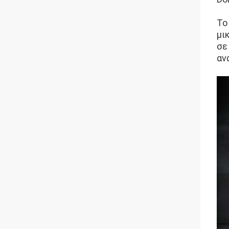
Το
μι
σε
αν