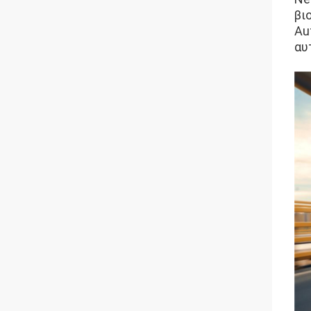
βι
Au
αυ