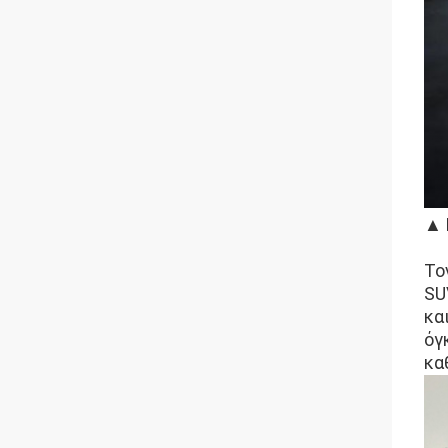
▲ 
Το
SU
κα
όγ
κα