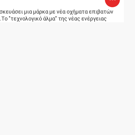
ασκευάσει μια μάρκα με νέα οχήματα επιβατών
.Το "τεχνολογικό άλμα" της νέας ενέργειας
ται στην αγορά καθαρά ηλεκτρικών μικρών
 ηλεκτρικά μοντέλα μέσα σε δύο χρόνια.Η
ο..
της Dongfeng Nano, Mengshi Technology,
Junfeng βρίσκονται στην Οικονομική Ζώνη
 σημαντικός μεταφορέας για την Dongfeng για
 μετατραπεί σε μια επιχείρηση που βασίζεται
gfeng".