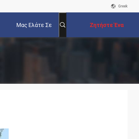
Greek
Μας Ελάτε Σε
Ζητήστε Ένα
Επαφή Με
Απόσπασμα