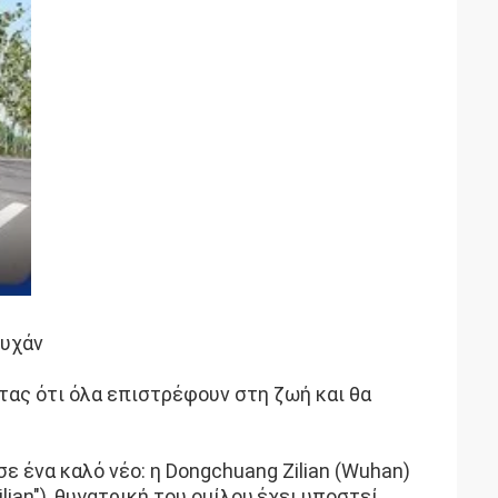
Ουχάν
ντας ότι όλα επιστρέφουν στη ζωή και θα
ε ένα καλό νέο: η Dongchuang Zilian (Wuhan)
lian"), θυγατρική του ομίλου,έχει υποστεί