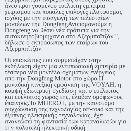
άνευ προηγουμένου ευέλικτη εμπειρία
χειρισμού και ποικίλες επιλογές πλατφόρμας
ισχύος με την εισαγωγή των τελευταίων
μοντέλων της DongfengΑνυπομονούμε η
Dongfeng να θέσει νέα πρότυπα για την
αυτοκινητοβιομηχανία στο Αζερμπαϊτζάν ",
δήλωσε ο εκπρόσωπος των εταίρων του
Αζερμπαϊτζάν.
Οι επισκέπτες που συμμετείχαν στην
εκδήλωση είχαν μια εντυπωσιακή εμπειρία με
τέσσερα νέα μοντέλα οχημάτων ενέργειας
από την Dongfeng Motor στο χώρο.Η
μοναδική κινεζική εμφάνιση της VOYAH, η
κομψή εξωτερική σχεδίαση και ο ευέλικτος
και ευέλικτος χώρος της, έλαβαν ομόφωνους
έπαινους.Το MHERO I, με την καινοτόμο
συγχώνευση της τεχνολογίας off-road και της
έξυπνης ηλεκτρικής τεχνολογίας, έχει
ανανεώσει τη φαντασία των καταναλωτών για
την πολυτελή ηλεκτρική οδική