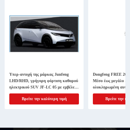
Υπερ-αντοχή της μάρκας Junfeng
Dongfeng FREE 202
LHD/RHD, γρήγορη φόρτιση καθαρού
Μέσο έως μεγάλο S
ηλεκτρικού SUV JF-LC 05 με εμβέλεια
ολοκληρωμένη αυτο
400KM
Βρείτε την καλύτερη τιμή
Βρείτε την κα