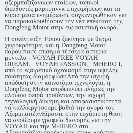
αζερμπαϊτζάνικων εταίρων, τοπικοί
διευθυντές μάρκετινγκ επιχειρήσεων και τα
κύρια μέσα ενημέρωσης συγκεντρώθηκαν για
να παρακολουθήσουν την νέα επέκταση της
Dongfeng Motor στην ευρασιατική αγορά.
Η συνέντευξη Τύπου ξεκίνησε με θερμό
χειροκρότημα, και η Dongfeng Motor
παρουσίασε επίσημα τέσσερα αστέρια
μοντέλα - VOYAH FREE VOYAH
DREAM、VOYAH PASSION、MHERO I,
από το εξαιρετικό σχεδιασμό στην υψηλής
ποιότητας διαμόρφωσηΑπό την ισχυρή
απόδοση στην καινοτόμο τεχνολογία, η
Dongfeng Motor αποδεικνύει πλήρως την
πλούσια σειρά προϊόντων, την ισχυρή
τεχνολογική δύναμη,και αποφασιστικότητα
να καλλιεργήσουμε βαθιά την αγορά του
ΑζερμπαϊτζάνΕίμαστε στην ευχάριστη θέση
να ανοίξουμε γραφεία διανομής για την
VOYAH και την M-HERO στο
Αζερμπαϊτζάν.παρέχοντας στους χρήστες