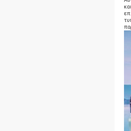
κα
επ
τυ
πα