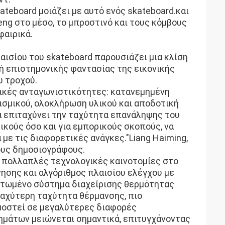
ateboard μοιάζει με αυτό ενός skateboard.και
g στο μέσο, το μπροστινό και τους κόμβους
φαιρικά.
ισίου του skateboard παρουσιάζει μια κλίση
φή επιστημονικής φαντασίας της εικονικής
υ τροχού.
γικές ανταγωνιστικότητες: κατανεμημένη
ισμικού, ολοκλήρωση υλικού και αποδοτική
α επιταχύνει την ταχύτητα επανάληψης του
ικούς όσο και για εμπορικούς σκοπούς, να
με τις διαφορετικές ανάγκες."Liang Haiming,
τους δημοσιογράφους.
ι πολλαπλές τεχνολογικές καινοτομίες στο
νησης και αλγόριθμος πλαισίου ελέγχου με
τωμένο σύστημα διαχείρισης θερμότητας
ταχύτερη ταχύτητα θέρμανσης, πιο
μοστεί σε μεγαλύτερες διαφορές
ημάτων μειώνεται σημαντικά, επιτυγχάνοντας