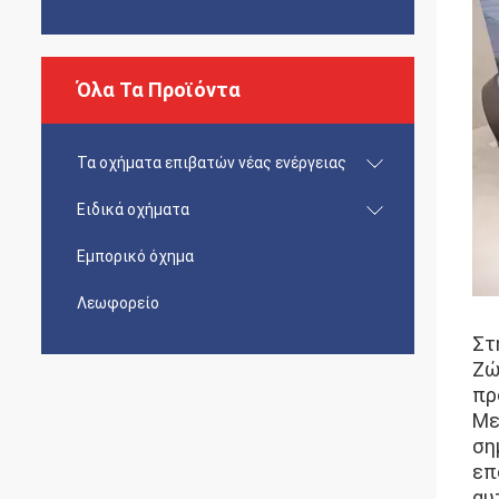
Όλα Τα Προϊόντα
Τα οχήματα επιβατών νέας ενέργειας
Ειδικά οχήματα
Εμπορικό όχημα
Λεωφορείο
Στ
Ζώ
πρ
Με
ση
επ
αυ