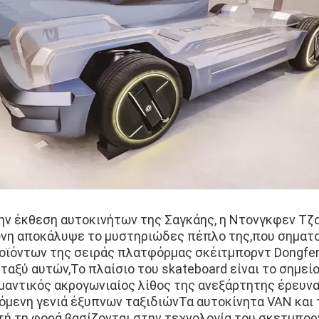
ην έκθεση αυτοκινήτων της Σαγκάης, η Ντονγκφεν Τζ
νη αποκάλυψε το μυστηριώδες πέπλο της,που σηματο
οϊόντων της σειράς πλατφόρμας σκέιτμπορντ Dongfe
ταξύ αυτών,Το πλαίσιο του skateboard είναι το σημεί
μαντικός ακρογωνιαίος λίθος της ανεξάρτητης έρευνα
όμενη γενιά έξυπνων ταξιδιώνΤα αυτοκίνητα VAN και 
τή τη φορά βασίζονται στην τεχνολογία του σκετμπορ