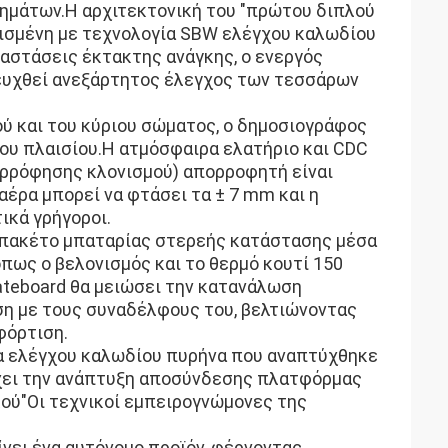
χημάτων.Η αρχιτεκτονική του "πρώτου διπλού
λισμένη με τεχνολογία SBW ελέγχου καλωδίου
αστάσεις έκτακτης ανάγκης, ο ενεργός
τευχθεί ανεξάρτητος έλεγχος των τεσσάρων
ού και του κύριου σώματος, ο δημοσιογράφος
ου πλαισίου.Η ατμόσφαιρα ελατήριο και CDC
ορρόφησης κλονισμού) απορροφητή είναι
έρα μπορεί να φτάσει τα ± 7 mm και η
ικά γρήγοροι.
ο πακέτο μπαταρίας στερεής κατάστασης μέσα
πως ο βελονισμός και το θερμό κουτί 150
ateboard θα μειώσει την κατανάλωση
ση με τους συναδέλφους του, βελτιώνοντας
φόρτιση.
μα ελέγχου καλωδίου πυρήνα που αναπτύχθηκε
ύχει την ανάπτυξη αποσύνδεσης πλατφόρμας
ού"Οι τεχνικοί εμπειρογνώμονες της
γίνει ένα αυτόνομο προϊόν, φέρνοντας