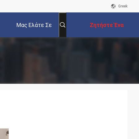
Greek
Μας Ελάτε Σε
Ζητήστε Ένα
Επαφή Με
Απόσπασμα