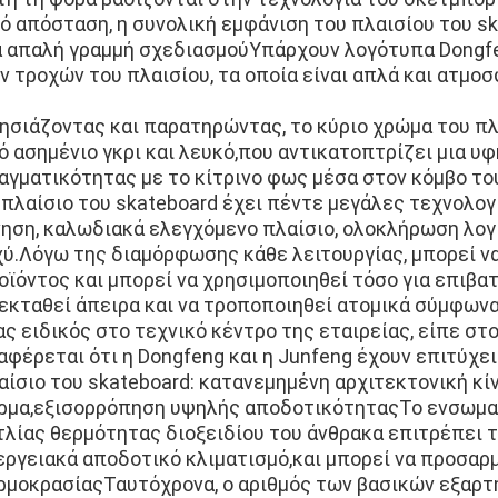
ό απόσταση, η συνολική εμφάνιση του πλαισίου του sk
α απαλή γραμμή σχεδιασμούΥπάρχουν λογότυπα Dongfen
ν τροχών του πλαισίου, τα οποία είναι απλά και ατμοσ
ησιάζοντας και παρατηρώντας, το κύριο χρώμα του πλα
ό ασημένιο γκρι και λευκό,που αντικατοπτρίζει μια υ
αγματικότητας με το κίτρινο φως μέσα στον κόμβο το
 πλαίσιο του skateboard έχει πέντε μεγάλες τεχνολο
νηση, καλωδιακά ελεγχόμενο πλαίσιο, ολοκλήρωση λογ
χύ.Λόγω της διαμόρφωσης κάθε λειτουργίας, μπορεί ν
οϊόντος και μπορεί να χρησιμοποιηθεί τόσο για επιβατ
εκταθεί άπειρα και να τροποποιηθεί ατομικά σύμφωνα 
ας ειδικός στο τεχνικό κέντρο της εταιρείας, είπε σ
αφέρεται ότι η Dongfeng και η Junfeng έχουν επιτύχε
αίσιο του skateboard: κατανεμημένη αρχιτεκτονική κί
ρμα,εξισορρόπηση υψηλής αποδοτικότηταςΤο ενσωμα
τλίας θερμότητας διοξειδίου του άνθρακα επιτρέπει 
εργειακά αποδοτικό κλιματισμό,και μπορεί να προσαρ
ρμοκρασίαςΤαυτόχρονα, ο αριθμός των βασικών εξαρτ