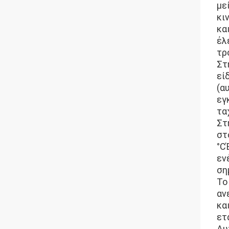
με
κι
κα
έλ
τρ
Στ
εί
(α
εγ
τα
Στ
στ
°C
εν
ση
Το
αν
κα
ετ
Αυ