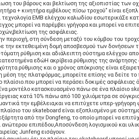
ίωση του βάρους και βελτίωση της αξιοπιστίας των ο
νητήρα + κινητήρα εμβέλους πίσω τροχού" είναι εξοπ
ι τεχνολογία EMB ελέγχου καλωδίου εσωτερικάΣε κατ
εγχος μπορεί να παρέμβει γρήγορα και μπορεί να επι
οχών,βελτίωση της ασφάλειας.
ην περιοχή, στη σύνδεση μεταξύ του κόμβου του τροχ
δε την εκτεθειμένη δομή αποσβεσμού των δονήσεων τ
υτόματη ρύθμιση και αδιάλειπτη σύστημα ελέγχου απ
κατεστημένα εδώΗ ακρίβεια ρύθμισης της ανάρτησης α
χύτητα ρύθμισης και ο χρόνος απόκρισης είναι εξαιρετ
η μέση της πλατφόρμας, μπορείτε επίσης να δείτε τ
ο πλαίσιο.που μπορεί να περάσει δοκιμές ασφάλειας ό
Ένα μοντέλο κατασκευασμένο πάνω σε ένα πλαίσιο sk
έργειας κατά 10% πάνω από 100 χιλιόμετρα σε σύγκρι
μαντικά την εμβέλεια,και να επιτύχετε υπερ-γρήγορη 
 πλαίσιο του skateboard είναι εξοπλισμένο με σύστη
εξάρτητα από την Dongfeng, το οποίο μπορεί να επιτ
ι ανώτερου επιπέδου,Αποσύνδεση λογισμικού και υλικ
αιρείας Junfeng εισάγουν.
τό σημαίνει ότι το πλαίσιο του skateboard μπορεί να 