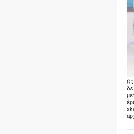
Ως
δε
με
έρ
sk
αρ