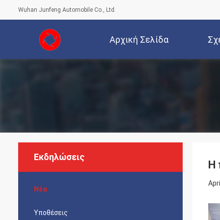
Wuhan Junfeng Automobile Co., Ltd.
Αρχική Σελίδα
Σχ
Εκδηλώσεις
Η 
Apr
Νέα
Υποθέσεις