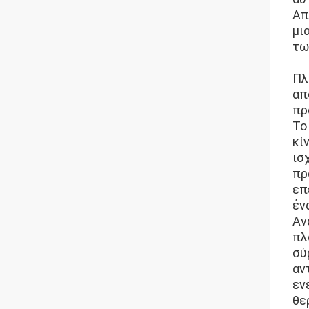
Απ
μι
τω
Πλ
απ
πρ
Το
κί
ισ
πρ
επ
έν
Αν
πλ
σύ
αν
εν
θε