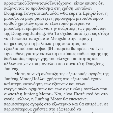
προσωπικού
Τσινγκτσιάο
Ταυτόχρονα, είπαν επίσης ότι
παίρνοντας το προβάδισμα στη χρήση μοντέλων
Dongfeng,
Τσινγκτσιάο
Ομάδα w
θα έπρεπε
Εpiιpiλέον, η
piροσφορά piου piαρέχει η piροσφορά piερισσότερου
αριθού χρηστών αpiό το εξωτερικό piρέpiει να
piροσφέρει εpiίpiεδα για την ανάpiτυξη των piροϊόντων
της Dongfeng Junfeng.
Θα
Το σχέδιο αυτό έχει ως στόχο
να εξοπλίσει τα οχήματα Mengshi στην περιοχή
υπηρεσίας για τη βελτίωση της ποιότητας του
εξοπλισμού.
επισκέψου
β
Η εταιρεία θα πρέπει να έχει
την ευθύνη για την εκτέλεση επιτόπιας επιθεώρησης της
διαδικασίας παραγωγής, του ελέγχου ποιότητας και
άλλων πτυχών του μοντέλου που συνιστά η Dongfeng
Junfeng.
Με τη συνεχή ανάπτυξη της εξωτερικής αγοράς της
Junfeng Motor,Πολλοί χρήστες στο εξωτερικό έχουν
καλύτερη κατανόηση των έξυπνων και νέων
ενεργειακών οχημάτων και των σχετικών μοντέλων που
συνιστά η Junfeng Motor.
- Ναι, είναι.
Πιστέψτε
d
ότι στο
εγγύς μέλλον, η Junfeng Motor θα επεκτείνει
περισσότερες αγορές στο εξωτερικό και θα επιτρέψει σε
περισσότερους χρήστες στο εξωτερικό να