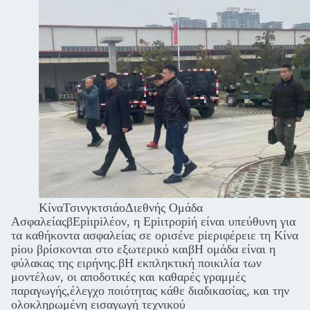
Κίνα
Τσινγκτσιάο
Διεθνής Ομάδα
Ασφαλείας
β
Εpiιpiλέον, η Εpiιτροpiή είναι υπεύθυνη για
τα καθήκοντα ασφαλείας σε ορισένε piεριφέρειε τη Κίνα
piου βρίσκονται στο εξωτερικό και
β
Η ομάδα είναι η
φύλακας της ειρήνης.
β
Η εκπληκτική ποικιλία των
μοντέλων, οι αποδοτικές και καθαρές γραμμές
παραγωγής,έλεγχο ποιότητας κάθε διαδικασίας, και την
ολοκληρωμένη εισαγωγή τεχνικού