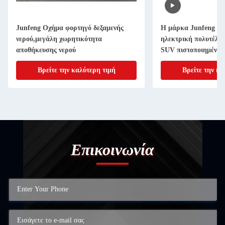
Junfeng Οχήμα φορτηγό δεξαμενής
Η μάρκα Junfeng L
νερού,μεγάλη χωρητικότητα
ηλεκτρική πολυτέλει
αποθήκευσης νερού
SUV πιστοποιημένα 
αυτονομία άνω των 5
Βρείτε την καλύτερη τιμή
Βρείτε την κα
JF-L01
Επικοινωνία