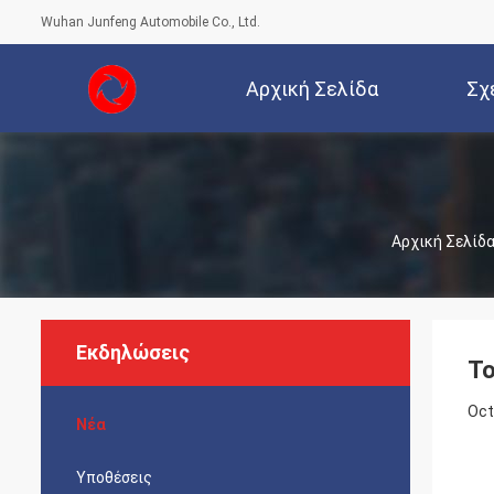
Wuhan Junfeng Automobile Co., Ltd.
Αρχική Σελίδα
Σχ
Αρχική Σελίδ
Εκδηλώσεις
Το
Oct
Νέα
Υποθέσεις