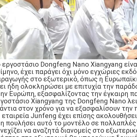
 εργοστάσιο Dongfeng Nano Xiangyang είνα
ίμηνο, έχει παράγει όχι μόνο εγχώριες εκδό
ραγωγής στο εξωτερικό, όπως η Ευρωπαϊκ
ει ήδη ολοκληρώσει με επιτυχία την παρά
ην Ευρώπη, εξασφαλίζοντας την έγκαιρη π
γοστάσιο Xiangyang της Dongfeng Nano λειτ
άντια στον χρόνο για να εξασφαλίσουν την
 εταιρεία Junfeng έχει επίσης ακολουθήσει
η πουλήσει αυτό το μοντέλο σε πολλαπλές
νεχίζει να αναζητά διανομείς στο εξωτερικ