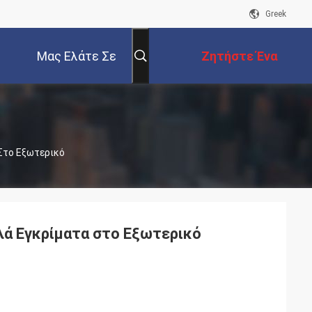
Greek
Μας Ελάτε Σε
Ζητήστε Ένα
Επαφή Με
Απόσπασμα
Στο Εξωτερικό
λά Εγκρίματα στο Εξωτερικό