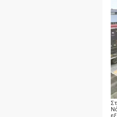
Στ
Νό
εξ