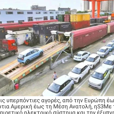
ις υπερπόντιες αγορές, από την Ευρώπη έω
τια Αμερική έως τη Μέση Ανατολή, η
S3
Με 
αιρετικό ηλεκτρικό σύστημα και την έξυπ