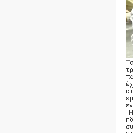
Το
τρ
πα
έχ
στ
ερ
εν
Η
ήδ
συ