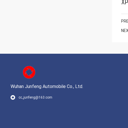
χρ
PRE
NEX
Wuhan Junfeng Automobile Co., Ltd.
cc_junfeng@163.com