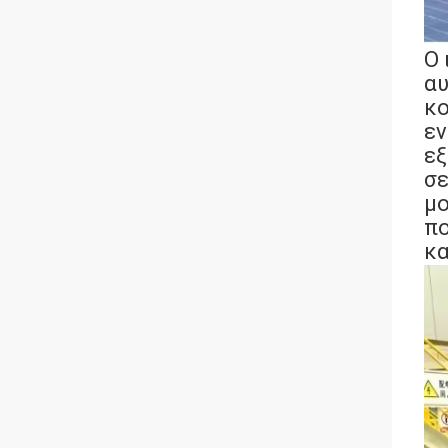
Ο 
αυ
κο
εν
εξ
σε
μο
πο
κα