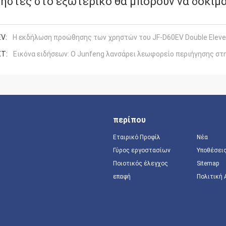
ήστες στο εξωτερικό θα μπορούν να δοκιμά
V:
Η εκδήλωση προώθησης των χρηστών του JF-D60EV Double Eleve
T:
Εικόνα ειδήσεων: Ο Junfeng λανσάρει λεωφορείο περιήγησης στ
περίπου
Εταιρικό Προφίλ
Νέα
Γύρος εργοστασίων
Υποθέσει
Ποιοτικός έλεγχος
Sitemap
επαφή
Πολιτική