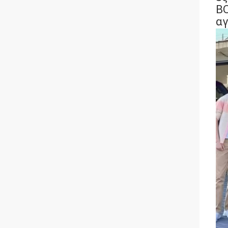
BO
αγ