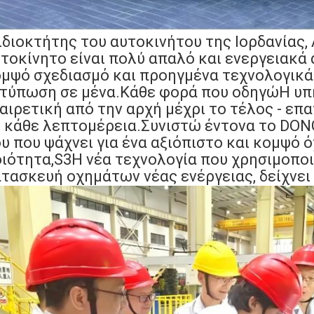
ιδιοκτήτης του αυτοκινήτου της Ιορδανίας,
τοκίνητο είναι πολύ απαλό και ενεργειακά 
μψό σχεδιασμό και προηγμένα τεχνολογικά
τύπωση σε μένα.Κάθε φορά που οδηγώΗ υπ
αιρετική από την αρχή μέχρι το τέλος - επ
 κάθε λεπτομέρεια.Συνιστώ έντονα το DO
υ που ψάχνει για ένα αξιόπιστο και κομψό 
ιότητα,
S3
Η νέα τεχνολογία που χρησιμοποι
τασκευή οχημάτων νέας ενέργειας, δείχνει