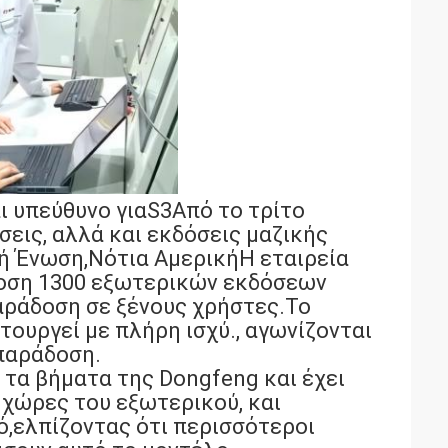
ι υπεύθυνο για
S3
Από το τρίτο
σεις, αλλά και εκδόσεις μαζικής
ή Ένωση,Νότια ΑμερικήΗ εταιρεία
δοση 1300 εξωτερικών εκδόσεων
αράδοση σε ξένους χρήστες.Το
ουργεί με πλήρη ισχύ., αγωνίζονται
 παράδοση.
 τα βήματα της Dongfeng και έχει
 χώρες του εξωτερικού, και
ό,ελπίζοντας ότι περισσότεροι