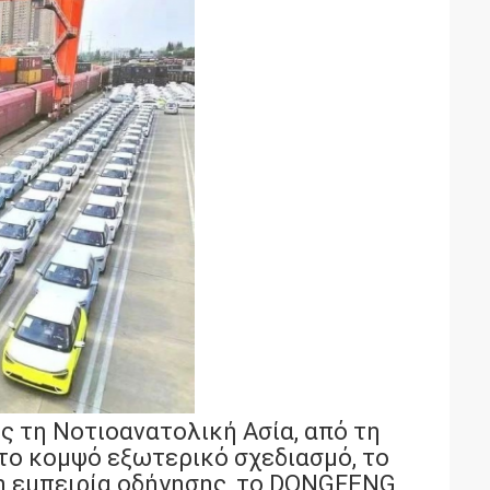
ς τη Νοτιοανατολική Ασία, από τη
το κομψό εξωτερικό σχεδιασμό, το
νη εμπειρία οδήγησης, το DONGFENG