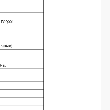
STQQ001
Λιθίου)
η
Ν.μ.