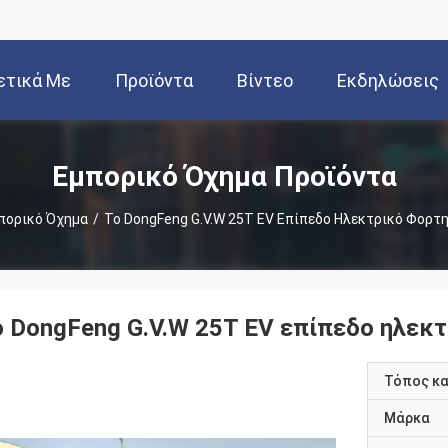
ετικά Με
Προϊόντα
Βίντεο
Εκδηλώσεις
Εμάς
Εμπορικό Όχημα Προϊόντα
πορικό Όχημα
/
Το DongFeng G.V.W 25T EV Επίπεδο Ηλεκτρικό Φορτ
ο DongFeng G.V.W 25T EV επίπεδο ηλεκ
Τόπος κ
Μάρκα