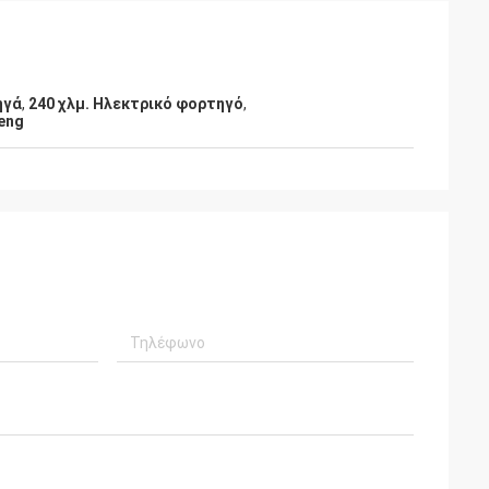
ηγά
,
240 χλμ. Ηλεκτρικό φορτηγό
,
eng