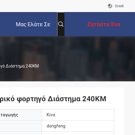
Greek
Μας Ελάτε Σε
Ζητήστε Ένα
Επαφή Με
Απόσπασμα
ηγό Διάστημα 240KM
τρικό φορτηγό Διάστημα 240KM
αταγωγής
Κίνα
dongfeng