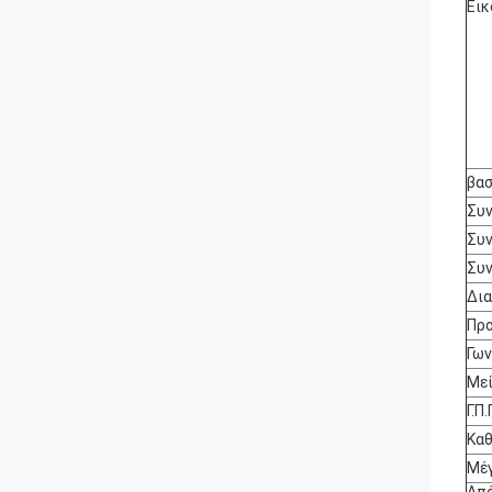
Εικ
βασ
Συν
Συν
Συν
Δι
Προ
Γων
Μεί
Γ.Π.
Καθ
Μέγ