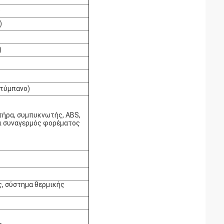
)
)
)
 τύμπανο)
τήρα, συμπυκνωτής, ABS,
ι συναγερμός φορέματος
, σύστημα θερμικής