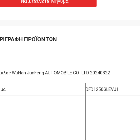
Να Στείλετε Μήνυμα
ΡΙΓΡΑΦΉ ΠΡΟΪΌΝΤΩΝ
μιλος WuHan JunFeng AUTOMOBILE CO., LTD 20240822
ήμα
DFD1250GLEVJ1