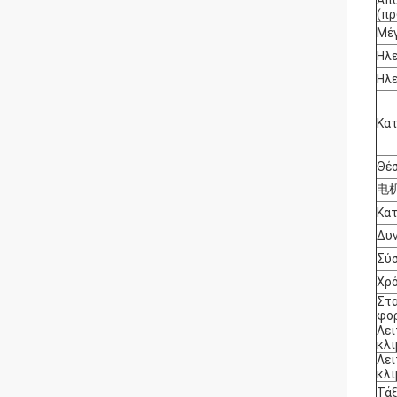
Από
(π
Μέγ
Ηλε
Ηλε
Κατ
Θέσ
电机
Κατ
Δυν
Σύσ
Χρό
Στα
φορ
Λει
κλι
Λει
κλι
Τάξ