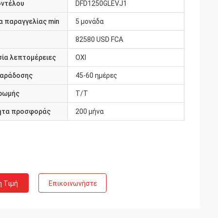
οντέλου
DFD1250GLEVJ1
 παραγγελίας min
5 μονάδα
82580 USD FCA
ία λεπτομέρειες
ΟΧΙ
παράδοσης
45-60 ημέρες
ρωμής
Τ/Τ
ητα προσφοράς
200 μήνα
η Τιμή
Επικοινωνήστε