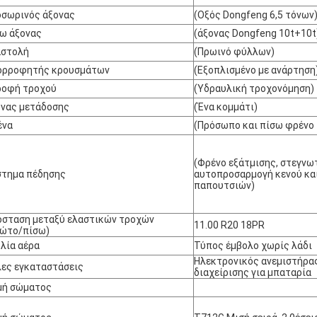
σωρινός άξονας
(Οξός Dongfeng 6,5 τόνων
ω άξονας
(άξονας Dongfeng 10t+10t
αστολή
(Πρωινό φύλλων)
ορροφητής κρουσμάτων
(Εξοπλισμένο με ανάρτηση
ροφή τροχού
(Υδραυλική τροχονόμηση)
νας μετάδοσης
(Ένα κομμάτι)
ένα
(Πρόσωπο και πίσω φρένο
(Φρένο εξάτμισης, στεγνω
στημα πέδησης
αυτοπροσαρμογή κενού κα
παπουτσιών)
σταση μεταξύ ελαστικών τροχών
11.00 R20 18PR
ρώτο/πίσω)
λία αέρα
Τύπος έμβολο χωρίς λάδι
Ηλεκτρονικός ανεμιστήρας
ες εγκαταστάσεις
διαχείρισης για μπαταρία
μή σώματος