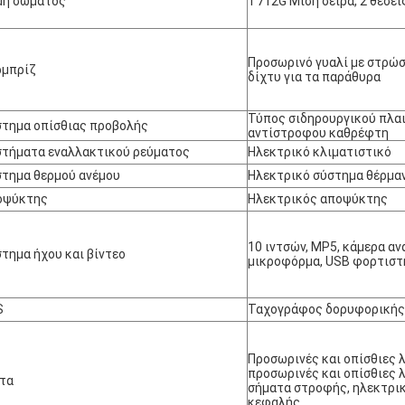
μή σώματος
T712G Μισή σειρά, 2 θέσει
Προσωρινό γυαλί με στρώση
ρμπρίζ
δίχτυ για τα παράθυρα
Τύπος σιδηρουργικού πλα
τημα οπίσθιας προβολής
αντίστροφου καθρέφτη
τήματα εναλλακτικού ρεύματος
Ηλεκτρικό κλιματιστικό
τημα θερμού ανέμου
Ηλεκτρικό σύστημα θέρμα
οψύκτης
Ηλεκτρικός αποψύκτης
10 ιντσών, MP5, κάμερα αν
τημα ήχου και βίντεο
μικροφόρμα, USB φορτιστ
S
Ταχογράφος δορυφορικής
Προσωρινές και οπίσθιες 
προσωρινές και οπίσθιες 
τα
σήματα στροφής, ηλεκτρι
κεφαλής