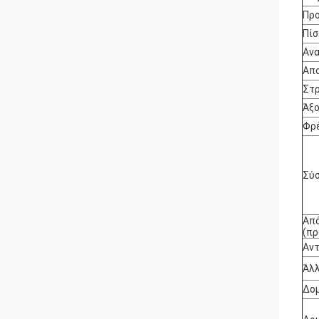
Προ
Πίσ
Αν
Απ
Στ
Άξο
Φρ
Σύ
Από
(π
Αντ
Άλλ
Δο