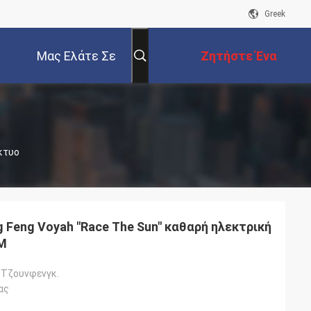
Greek
Μας Ελάτε Σε
Ζητήστε Ένα
Επαφή Με
Απόσπασμα
ίκτυο
Feng Voyah "Race The Sun" καθαρή ηλεκτρική
KM
 Τζουνφενγκ.
ας