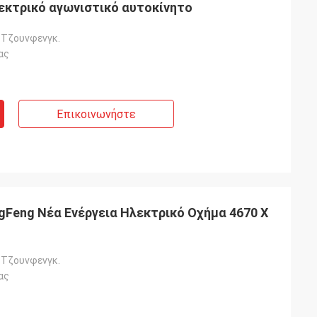
εκτρικό αγωνιστικό αυτοκίνητο
 Τζουνφενγκ.
ας
Επικοινωνήστε
ngFeng Νέα Ενέργεια Ηλεκτρικό Οχήμα 4670 X
 Τζουνφενγκ.
ας