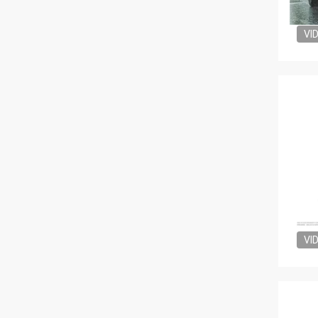
VI
VI