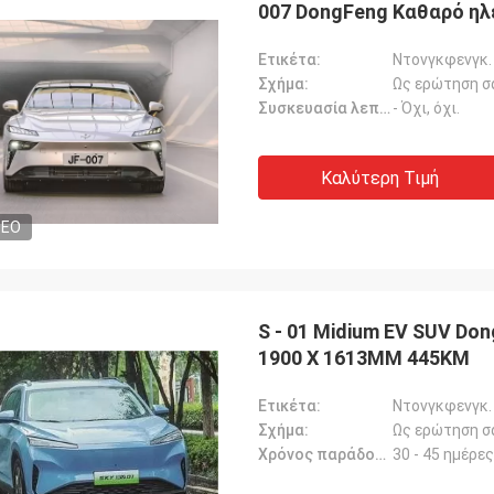
007 DongFeng Καθαρό ηλ
Ετικέτα:
Ντονγκφενγκ.
Σχήμα:
Ως ερώτηση σ
Συσκευασία λεπτομέρειες:
- Όχι, όχι.
Καλύτερη Τιμή
DEO
S - 01 Midium EV SUV Do
1900 X 1613MM 445KM
Ετικέτα:
Ντονγκφενγκ.
Σχήμα:
Ως ερώτηση σ
Χρόνος παράδοσης:
30 - 45 ημέρες