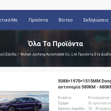
ετικά Με
Προϊόντα
Βίντεο
Εκδηλώσεις
Εμάς
Όλα Τα Προϊόντα
ική Σελίδα
/
Wuhan Junfeng Automobile Co., Ltd. Προϊόντα Στο Διαδ
5088×1970×1515MM Dong 
αυτονομία 580KM - 680
Ετικέτα:
Ντονγκφενγκ.
Σχήμα:
Ως ερώτηση σ
Χρόνος παράδοσης:
30 - 45 ημέρες