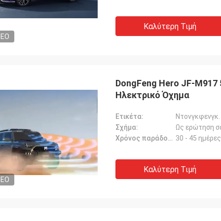
Καλύτερη Τιμή
DEO
DongFeng Hero JF-M917 
Ηλεκτρικό Όχημα
Ετικέτα:
Ντονγκφενγκ.
Σχήμα:
Ως ερώτηση σ
Χρόνος παράδοσης:
30 - 45 ημέρες
Καλύτερη Τιμή
DEO