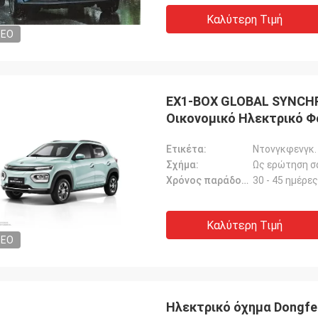
Καλύτερη Τιμή
DEO
EX1-BOX GLOBAL SYNCH
Οικονομικό Ηλεκτρικό 
Ετικέτα:
Ντονγκφενγκ.
Σχήμα:
Ως ερώτηση σ
Χρόνος παράδοσης:
30 - 45 ημέρες
Καλύτερη Τιμή
DEO
Ηλεκτρικό όχημα Dongfen