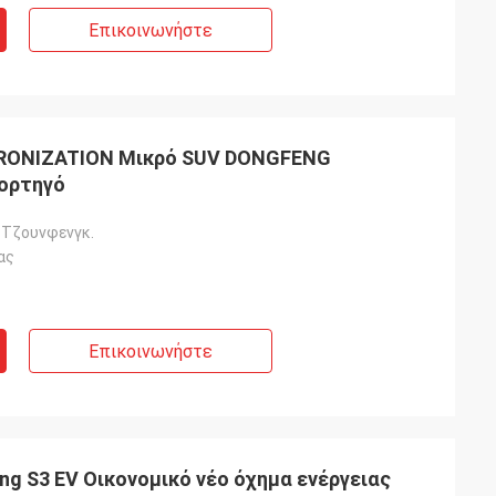
Επικοινωνήστε
RONIZATION Μικρό SUV DONGFENG
Φορτηγό
 Τζουνφενγκ.
ας
Επικοινωνήστε
g S3 EV Οικονομικό νέο όχημα ενέργειας