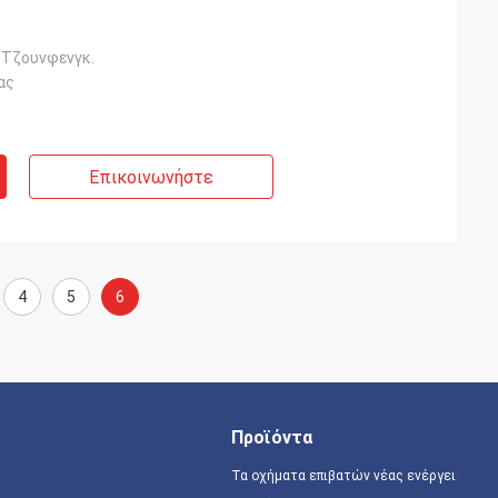
 Τζουνφενγκ.
ας
Επικοινωνήστε
4
5
6
Προϊόντα
Τα οχήματα επιβατών νέας ενέργειας