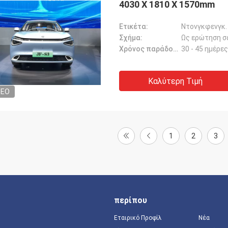
4030 X 1810 X 1570mm
Ετικέτα:
Ντονγκφενγκ.
Σχήμα:
Ως ερώτηση σ
Χρόνος παράδοσης:
30 - 45 ημέρες
Καλύτερη Τιμή
DEO
1
2
3
περίπου
Εταιρικό Προφίλ
Νέα