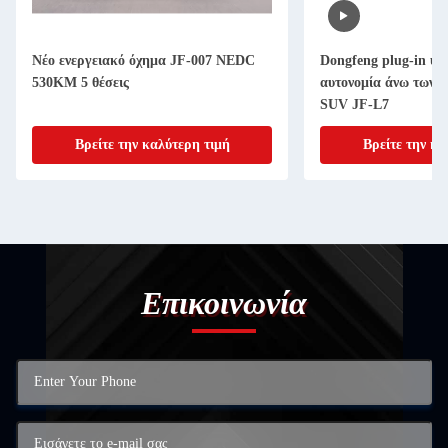
Νέο ενεργειακό όχημα JF-007 NEDC
Dongfeng plug-in υβρ
530KM 5 θέσεις
αυτονομία άνω των 
SUV JF-L7
Βρείτε την καλύτερη τιμή
Βρείτε την κα
Επικοινωνία