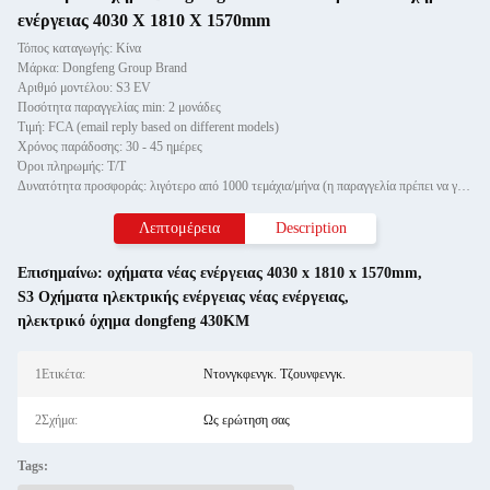
ενέργειας 4030 X 1810 X 1570mm
Τόπος καταγωγής: Κίνα
Μάρκα: Dongfeng Group Brand
Αριθμό μοντέλου: S3 EV
Ποσότητα παραγγελίας min: 2 μονάδες
Τιμή: FCA (email reply based on different models)
Χρόνος παράδοσης: 30 - 45 ημέρες
Όροι πληρωμής: Τ/Τ
Δυνατότητα προσφοράς: λιγότερο από 1000 τεμάχια/μήνα (η παραγγελία πρέπει να γίνεται 30 ημέρες νωρίτερα αν είναι περισσότε
Λεπτομέρεια
Description
Επισημαίνω:
οχήματα νέας ενέργειας 4030 x 1810 x 1570mm
,
S3 Οχήματα ηλεκτρικής ενέργειας νέας ενέργειας
,
ηλεκτρικό όχημα dongfeng 430KM
1Ετικέτα:
Ντονγκφενγκ. Τζουνφενγκ.
2Σχήμα:
Ως ερώτηση σας
Tags: