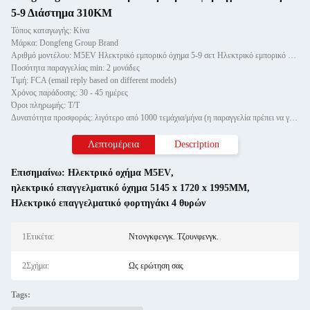
5-9 Διάστημα 310KM
Τόπος καταγωγής: Κίνα
Μάρκα: Dongfeng Group Brand
Αριθμό μοντέλου: M5EV Ηλεκτρικό εμπορικό όχημα 5-9 σετ Ηλεκτρικό εμπορικό φορτηγάκι
Ποσότητα παραγγελίας min: 2 μονάδες
Τιμή: FCA (email reply based on different models)
Χρόνος παράδοσης: 30 - 45 ημέρες
Όροι πληρωμής: Τ/Τ
Δυνατότητα προσφοράς: λιγότερο από 1000 τεμάχια/μήνα (η παραγγελία πρέπει να γίνεται 30 ημέρες νωρίτερα αν είναι περισσότε
Λεπτομέρεια
Description
Επισημαίνω:
Ηλεκτρικό οχήμα M5EV
,
ηλεκτρικό επαγγελματικό όχημα 5145 x 1720 x 1995MM
,
Ηλεκτρικό επαγγελματικό φορτηγάκι 4 θυρών
1Ετικέτα:
Ντονγκφενγκ. Τζουνφενγκ.
2Σχήμα:
Ως ερώτηση σας
Tags: