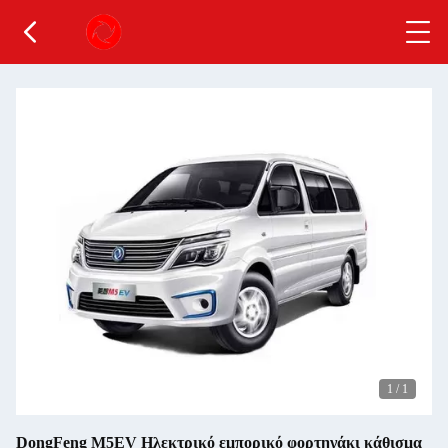
1
/
1
DongFeng M5EV Ηλεκτρικό εμπορικό φορτηγάκι κάθισμα