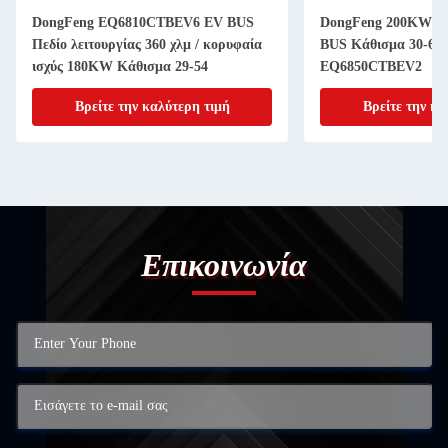
DongFeng EQ6810CTBEV6 EV BUS
DongFeng 200KW P
Πεδίο λειτουργίας 360 χλμ / κορυφαία
BUS Κάθισμα 30-65
ισχύς 180KW Κάθισμα 29-54
EQ6850CTBEV2
Βρείτε την καλύτερη τιμή
Βρείτε την κα
Επικοινωνία