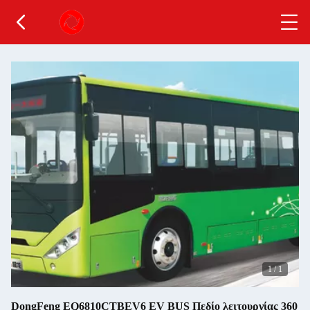
1
/
1
DongFeng EQ6810CTBEV6 EV BUS Πεδίο λειτουργίας 360