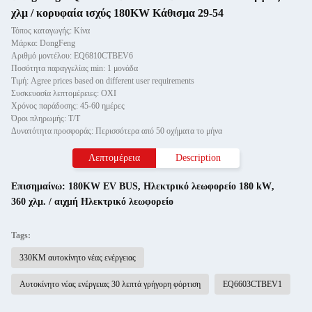
χλμ / κορυφαία ισχύς 180KW Κάθισμα 29-54
Τόπος καταγωγής: Κίνα
Μάρκα: DongFeng
Αριθμό μοντέλου: ΕQ6810CTBEV6
Ποσότητα παραγγελίας min: 1 μονάδα
Τιμή: Agree prices based on different user requirements
Συσκευασία λεπτομέρειες: ΟΧΙ
Χρόνος παράδοσης: 45-60 ημέρες
Όροι πληρωμής: Τ/Τ
Δυνατότητα προσφοράς: Περισσότερα από 50 οχήματα το μήνα
Λεπτομέρεια
Description
Επισημαίνω:
180KW EV BUS
,
Ηλεκτρικό λεωφορείο 180 kW
,
360 χλμ. / αιχμή Ηλεκτρικό λεωφορείο
Tags:
330KM αυτοκίνητο νέας ενέργειας
Αυτοκίνητο νέας ενέργειας 30 λεπτά γρήγορη φόρτιση
ΕQ6603CTBEV1